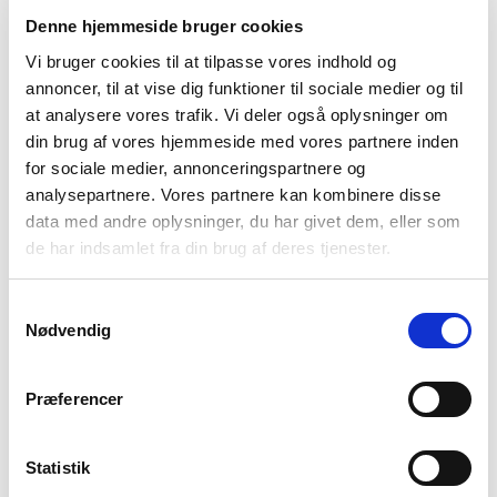
Downloads
:
full (2000x1328)
|
large (980x651)
|
medium
(300x199)
|
thumbnail (150x150)
Denne hjemmeside bruger cookies
Stenberg Optik
Vi bruger cookies til at tilpasse vores indhold og
annoncer, til at vise dig funktioner til sociale medier og til
at analysere vores trafik. Vi deler også oplysninger om
din brug af vores hjemmeside med vores partnere inden
for sociale medier, annonceringspartnere og
analysepartnere. Vores partnere kan kombinere disse
data med andre oplysninger, du har givet dem, eller som
de har indsamlet fra din brug af deres tjenester.
Samtykkevalg
Nødvendig
Præferencer
Statistik