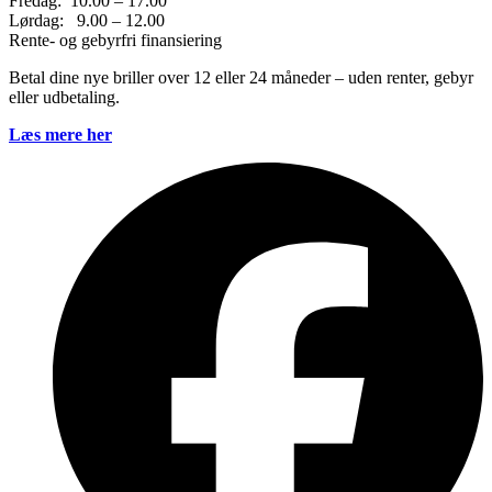
Fredag: 10.00 – 17.00
Lørdag: 9.00 – 12.00
Rente- og gebyrfri finansiering
Betal dine nye briller over 12 eller 24 måneder – uden renter, gebyr
eller udbetaling.
Læs mere her
F